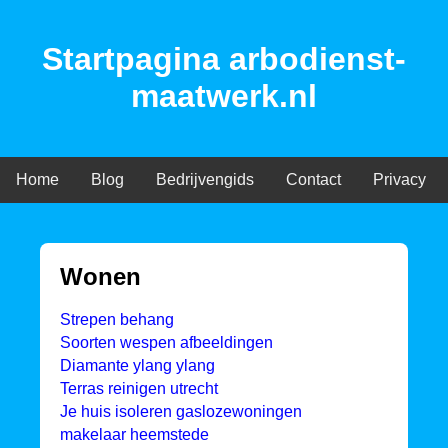
Startpagina arbodienst-
maatwerk.nl
Home
Blog
Bedrijvengids
Contact
Privacy
Wonen
Strepen behang
Soorten wespen afbeeldingen
Diamante ylang ylang
Terras reinigen utrecht
Je huis isoleren gaslozewoningen
makelaar heemstede