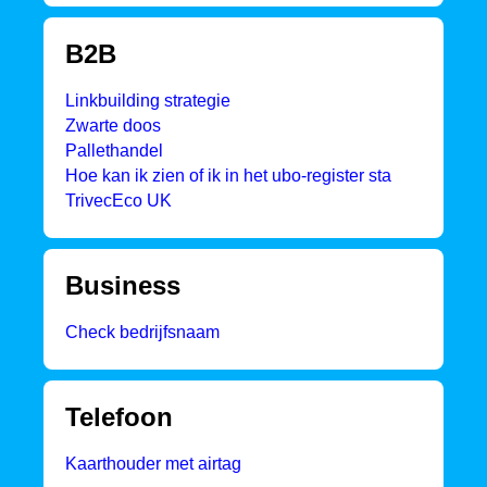
B2B
Linkbuilding strategie
Zwarte doos
Pallethandel
Hoe kan ik zien of ik in het ubo-register sta
TrivecEco UK
Business
Check bedrijfsnaam
Telefoon
Kaarthouder met airtag