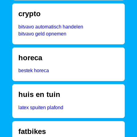
crypto
bitvavo automatisch handelen
bitvavo geld opnemen
horeca
bestek horeca
huis en tuin
latex spuiten plafond
fatbikes