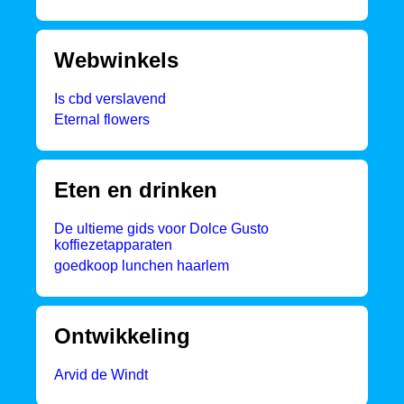
Webwinkels
Is cbd verslavend
Eternal flowers
Eten en drinken
De ultieme gids voor Dolce Gusto
koffiezetapparaten
goedkoop lunchen haarlem
Ontwikkeling
Arvid de Windt