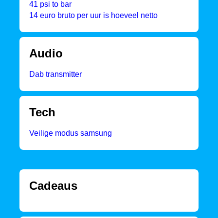
41 psi to bar
14 euro bruto per uur is hoeveel netto
Audio
Dab transmitter
Tech
Veilige modus samsung
Cadeaus