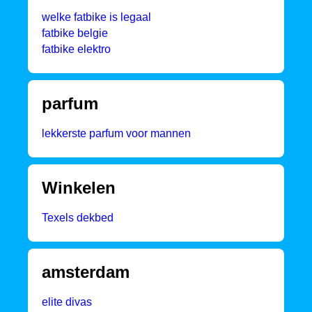
welke fatbike is legaal
fatbike belgie
fatbike elektro
parfum
lekkerste parfum voor mannen
Winkelen
Texels dekbed
amsterdam
elite divas