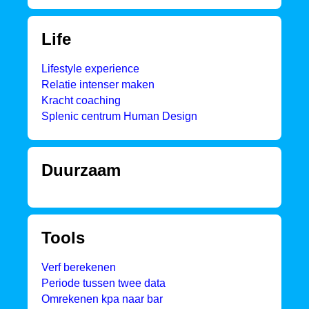
Life
Lifestyle experience
Relatie intenser maken
Kracht coaching
Splenic centrum Human Design
Duurzaam
Tools
Verf berekenen
Periode tussen twee data
Omrekenen kpa naar bar