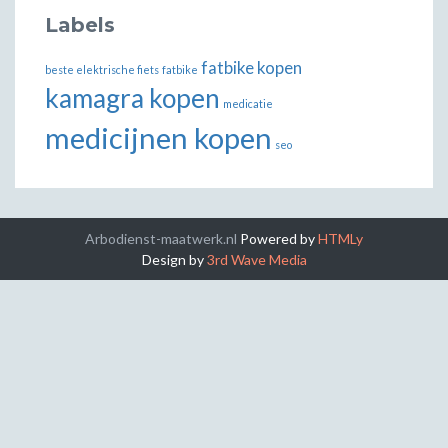
Labels
fatbike kopen
beste elektrische fiets
fatbike
kamagra kopen
medicatie
medicijnen kopen
seo
Arbodienst-maatwerk.nl
Powered by
HTMLy
Design by
3rd Wave Media