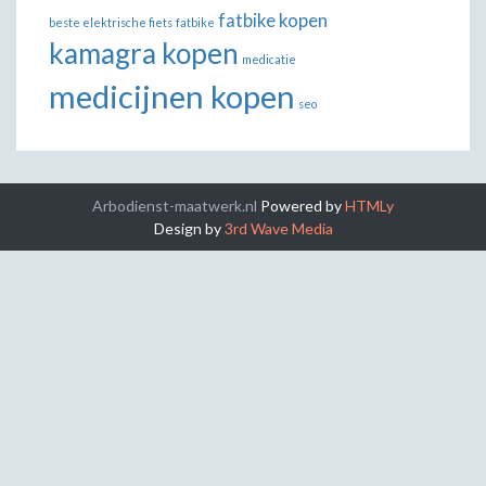
fatbike kopen
beste elektrische fiets
fatbike
kamagra kopen
medicatie
medicijnen kopen
seo
Arbodienst-maatwerk.nl
Powered by
HTMLy
Design by
3rd Wave Media