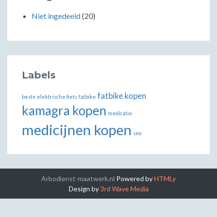
Niet ingedeeld
(20)
Labels
fatbike kopen
beste elektrische fiets
fatbike
kamagra kopen
medicatie
medicijnen kopen
seo
Arbodienst-maatwerk.nl
Powered by
HTMLy
Design by
3rd Wave Media